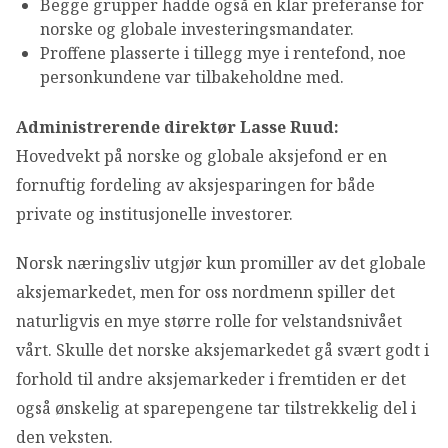
Begge grupper hadde også en klar preferanse for
OM VFF
norske og globale investeringsmandater.
Proffene plasserte i tillegg mye i rentefond, noe
DEN LILLE FONDSHÅNDBOKEN
personkundene var tilbakeholdne med.
Administrerende direktør Lasse Ruud:
IN ENGLISH
Hovedvekt på norske og globale aksjefond er en
fornuftig fordeling av aksjesparingen for både
private og institusjonelle investorer.
Norsk næringsliv utgjør kun promiller av det globale
aksjemarkedet, men for oss nordmenn spiller det
naturligvis en mye større rolle for velstandsnivået
vårt. Skulle det norske aksjemarkedet gå svært godt i
forhold til andre aksjemarkeder i fremtiden er det
også ønskelig at sparepengene tar tilstrekkelig del i
den veksten.