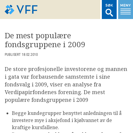
TIL FORSIDEN
De mest populære
fondsgruppene i 2009
LOGG INN MEDLEMSNETT
PUBLISERT 18.02.2010
MARKEDSSTATISTIKK
De store profesjonelle investorene og mannen
i gata var forbausende samstemte i sine
FONDSDATA
fondsvalg i 2009, viser en analyse fra
Verdipapirfondenes forening. De mest
populære fondsgruppene i 2009
BRANSJENORMER
Begge kundegrupper benyttet anledningen til å
AKTUELT
investere mye i aksjefond i kjølvannet av de
kraftige kursfallene.