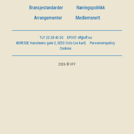
OM VFF
Bransjestandarder
Næringspolitikk
Arrangementer
Medlemsnett
DEN LILLE FONDSHÅNDBOKEN
TLF
23 28 45 50
EPOST
vff@vff.no
IN ENGLISH
ADRESSE
Hansteens gate 2, 0253 Oslo (se kart)
Personvernpolicy
Cookies
2026 © VFF