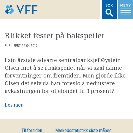
TIL FORSIDEN
Blikket festet på bakspeilet
LOGG INN MEDLEMSNETT
PUBLISERT 26.04.2012
I sin årstale advarte sentralbanksjef Øystein
MARKEDSSTATISTIKK
Olsen mot å se i bakspeilet når vi skal danne
forventninger om fremtiden. Men gjorde ikke
FONDSDATA
Olsen det selv da han foreslo å nedjustere
avkastningen for oljefondet til 3 prosent?
BRANSJENORMER
Les mer
AKTUELT
Til forsiden
Markedsstatistikk siste måned