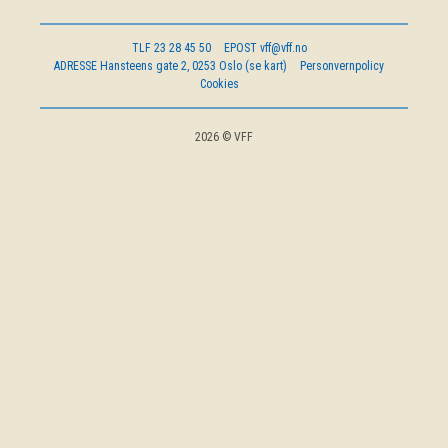
OM VFF
TLF
23 28 45 50
EPOST
vff@vff.no
ADRESSE
Hansteens gate 2, 0253 Oslo (se kart)
Personvernpolicy
DEN LILLE FONDSHÅNDBOKEN
Cookies
IN ENGLISH
2026 © VFF