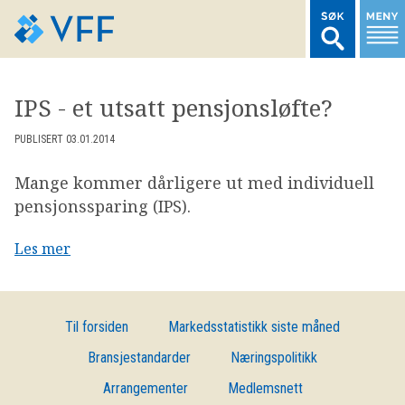
TIL FORSIDEN
IPS - et utsatt pensjonsløfte?
LOGG INN MEDLEMSNETT
PUBLISERT 03.01.2014
Mange kommer dårligere ut med individuell
MARKEDSSTATISTIKK
pensjonssparing (IPS).
Les mer
FONDSDATA
BRANSJENORMER
Til forsiden
Markedsstatistikk siste måned
Bransjestandarder
Næringspolitikk
AKTUELT
Arrangementer
Medlemsnett