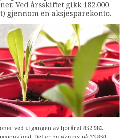
oner. Ved årsskiftet gikk 182.000
nt) gjennom en aksjesparekonto.
oner ved utgangen av fjoråret 852.982
nasjonsfond. Det er en økning på 33.850