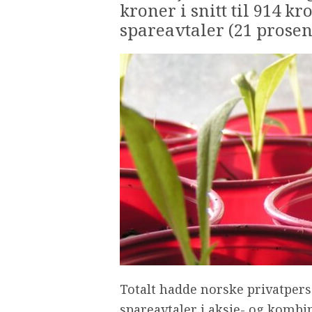
kroner i snitt til 914 kr
spareavtaler (21 prose
Totalt hadde norske privatpers
spareavtaler i aksje- og kombi