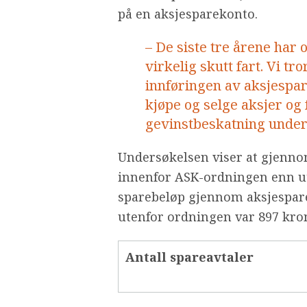
på en aksjesparekonto.
– De siste tre årene har
virkelig skutt fart. Vi tro
innføringen av aksjespa
kjøpe og selge aksjer og 
gevinstbeskatning underv
Undersøkelsen viser at gjenno
innenfor ASK-ordningen enn u
sparebeløp gjennom aksjespare
utenfor ordningen var 897 kro
Antall spareavtaler