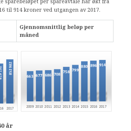
 sparebeløpet per spareavtale har økt fra
6 til 914 kroner ved utgangen av 2017.
Gjennomsnittlig beløp per
måned
60 år