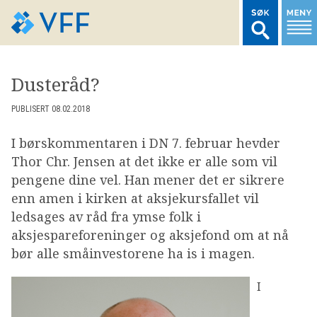
TIL FORSIDEN
Dusteråd?
LOGG INN MEDLEMSNETT
PUBLISERT 08.02.2018
I børskommentaren i DN 7. februar hevder
MARKEDSSTATISTIKK
Thor Chr. Jensen at det ikke er alle som vil
pengene dine vel. Han mener det er sikrere
FONDSDATA
enn amen i kirken at aksjekursfallet vil
ledsages av råd fra ymse folk i
aksjespareforeninger og aksjefond om at nå
BRANSJENORMER
bør alle småinvestorene ha is i magen.
AKTUELT
I