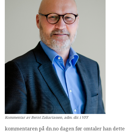
OM VFF
DEN LILLE FONDSHÅNDBOKEN
IN ENGLISH
Kommentar av Bernt Zakariassen, adm. dir. i VFF
kommentaren på dn.no dagen før omtaler han dette