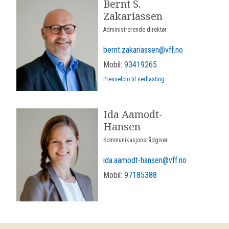
Bernt S.
Zakariassen
Administrerende direktør
bernt.zakariassen@vff.no
Mobil:
93419265
Pressefoto til nedlasting
Ida Aamodt-
Hansen
Kommunikasjonsrådgiver
ida.aamodt-hansen@vff.no
Mobil:
97185388