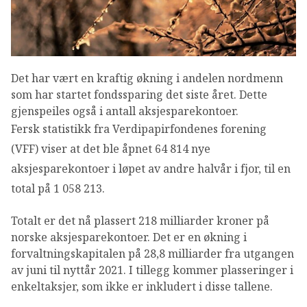
OM VFF
DEN LILLE FONDSHÅNDBOKEN
Det har vært en kraftig økning i andelen nordmenn
IN ENGLISH
som har startet fondssparing det siste året. Dette
gjenspeiles også i antall aksjesparekontoer.
Fersk statistikk fra Verdipapirfondenes forening
(VFF) viser at det ble åpnet 64 814 nye
aksjesparekontoer i løpet av andre halvår i fjor, til en
total på 1 058 213.
Totalt er det nå plassert 218 milliarder kroner på
norske aksjesparekontoer. Det er en økning i
forvaltningskapitalen på 28,8 milliarder fra utgangen
av juni til nyttår 2021. I tillegg kommer plasseringer i
enkeltaksjer, som ikke er inkludert i disse tallene.