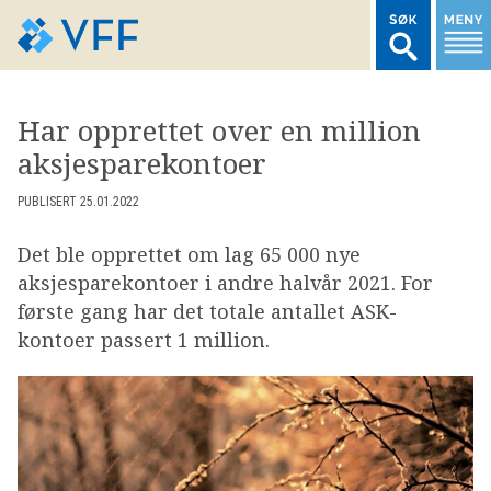
TIL FORSIDEN
Har opprettet over en million
aksjesparekontoer
LOGG INN MEDLEMSNETT
PUBLISERT 25.01.2022
MARKEDSSTATISTIKK
Det ble opprettet om lag 65 000 nye
aksjesparekontoer i andre halvår 2021. For
FONDSDATA
første gang har det totale antallet ASK-
kontoer passert 1 million.
BRANSJENORMER
AKTUELT