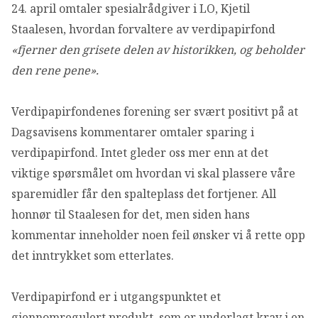
24. april omtaler spesialrådgiver i LO, Kjetil
OM VFF
Staalesen, hvordan forvaltere av verdipapirfond
«fjerner den grisete delen av historikken, og beholder
DEN LILLE FONDSHÅNDBOKEN
den rene pene».
IN ENGLISH
Verdipapirfondenes forening ser svært positivt på at
Dagsavisens kommentarer omtaler sparing i
verdipapirfond. Intet gleder oss mer enn at det
viktige spørsmålet om hvordan vi skal plassere våre
sparemidler får den spalteplass det fortjener. All
honnør til Staalesen for det, men siden hans
kommentar inneholder noen feil ønsker vi å rette opp
det inntrykket som etterlates.
Verdipapirfond er i utgangspunktet et
gjennomregulert produkt, som er underlagt krav i en