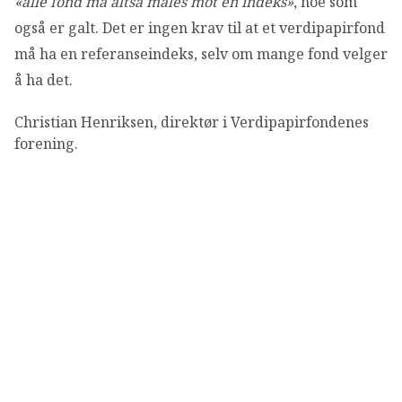
«alle fond må altså måles mot en indeks»
, noe som
også er galt. Det er ingen krav til at et verdipapirfond
må ha en referanseindeks, selv om mange fond velger
å ha det.
Christian Henriksen, direktør i Verdipapirfondenes
forening.