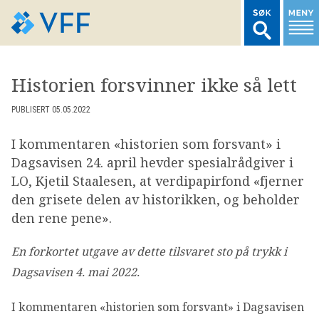
TIL FORSIDEN
Historien forsvinner ikke så lett
LOGG INN MEDLEMSNETT
PUBLISERT 05.05.2022
I kommentaren «historien som forsvant» i
MARKEDSSTATISTIKK
Dagsavisen 24. april hevder spesialrådgiver i
LO, Kjetil Staalesen, at verdipapirfond «fjerner
FONDSDATA
den grisete delen av historikken, og beholder
den rene pene».
BRANSJENORMER
En forkortet utgave av dette tilsvaret sto på trykk i
Dagsavisen 4. mai 2022.
AKTUELT
I kommentaren «historien som forsvant» i Dagsavisen