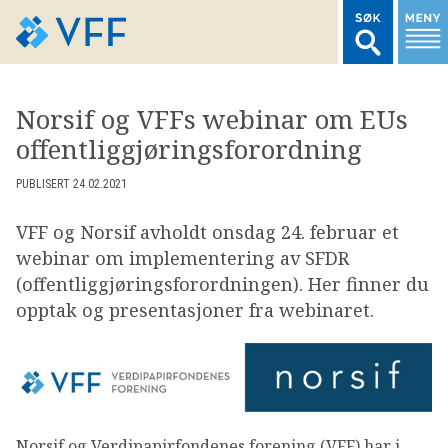
TIL FORSIDEN
Norsif og VFFs webinar om EUs
offentliggjøringsforordning
LOGG INN MEDLEMSNETT
PUBLISERT 24.02.2021
MARKEDSSTATISTIKK
VFF og Norsif avholdt onsdag 24. februar et
webinar om implementering av SFDR
FONDSDATA
(offentliggjøringsforordningen). Her finner du
opptak og presentasjoner fra webinaret.
BRANSJENORMER
AKTUELT
Norsif og Verdipapirfondenes forening (VFF) har i