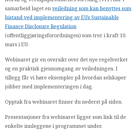
OM VFF
samarbeid laget en
veiledning som kan benyttes som
bistand ved implementering av EUs Sustainable
DEN LILLE FONDSHÅNDBOKEN
Finance Disclosure Regulation
(offentliggjøringsforordningen) som trer i kraft 10.
IN ENGLISH
mars i EU.
Webinaret gir en oversikt over det nye regelverket
og en praktisk gjennomgang av veiledningen. I
tillegg får vi høre eksempler på hvordan selskaper
jobber med implementeringen i dag.
Opptak fra webinaret finner du nederst på siden.
Presentasjoner fra webinaret ligger som link til de
enkelte innleggene i programmet under.