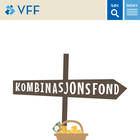
TIL FORSIDEN
LOGG INN MEDLEMSNETT
MARKEDSSTATISTIKK
FONDSDATA
BRANSJENORMER
AKTUELT