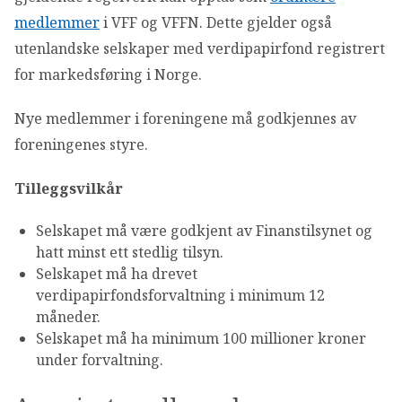
OM VFF
medlemmer
i VFF og VFFN. Dette gjelder også
utenlandske selskaper med verdipapirfond registrert
DEN LILLE FONDSHÅNDBOKEN
for markedsføring i Norge.
Nye medlemmer i foreningene må godkjennes av
IN ENGLISH
foreningenes styre.
Tilleggsvilkår
Selskapet må være godkjent av Finanstilsynet og
hatt minst ett stedlig tilsyn.
Selskapet må ha drevet
verdipapirfondsforvaltning i minimum 12
måneder.
Selskapet må ha minimum 100 millioner kroner
under forvaltning.