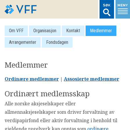
TIL FORSIDEN
Om VFF
Organisasjon
Kontakt
Medlemmer
Arrangementer
Fondsdagen
LOGG INN MEDLEMSNETT
Medlemmer
MARKEDSSTATISTIKK
Ordinære medlemmer
|
Assosierte medlemmer
FONDSDATA
Ordinært medlemsskap
BRANSJENORMER
Alle norske aksjeselskaper eller
allmennaksjeselskaper som driver forvaltning av
AKTUELT
verdipapirfond eller aktiv forvaltning i henhold til
gjeldende regelverk kan opptas som
ordinære