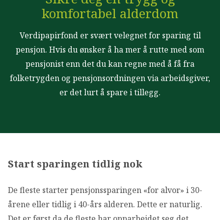
OM VFF
komfortabel alderdom
Verdipapirfond er svært velegnet for sparing til
DEN LILLE FONDSHÅNDBOKEN
pensjon. Hvis du ønsker å ha mer å rutte med som
pensjonist enn det du kan regne med å få fra
IN ENGLISH
folketrygden og pensjonsordningen via arbeidsgiver,
er det lurt å spare i tillegg.
Start sparingen tidlig nok
De fleste starter pensjonssparingen «for alvor» i 30-
årene eller tidlig i 40-års alderen. Dette er naturlig.
Det er først da de fleste har opparbeidet seg det