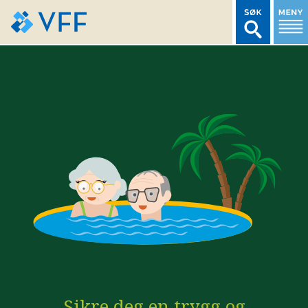
TIL FORSIDEN
LOGG INN MEDLEMSNETT
MARKEDSSTATISTIKK
FONDSDATA
BRANSJENORMER
AKTUELT
Sikre deg en trygg og