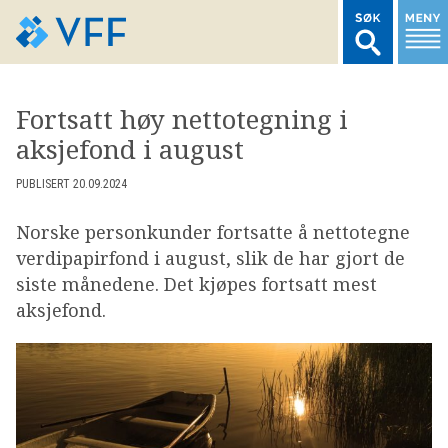
TIL FORSIDEN
Fortsatt høy nettotegning i
aksjefond i august
LOGG INN MEDLEMSNETT
PUBLISERT 20.09.2024
MARKEDSSTATISTIKK
Norske personkunder fortsatte å nettotegne
verdipapirfond i august, slik de har gjort de
FONDSDATA
siste månedene. Det kjøpes fortsatt mest
aksjefond.
BRANSJENORMER
AKTUELT