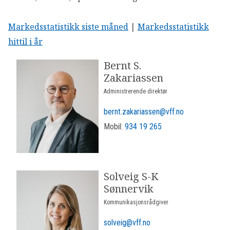
Markedsstatistikk siste måned
|
Markedsstatistikk
hittil i år
Bernt S.
Zakariassen
Administrerende direktør
bernt.zakariassen@vff.no
Mobil:
934 19 265
Solveig S-K
Sønnervik
Kommunikasjonsrådgiver
solveig@vff.no