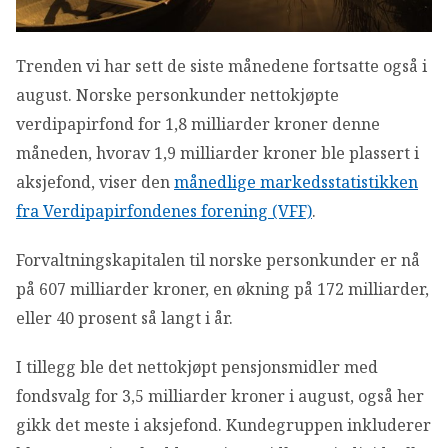
OM VFF
Trenden vi har sett de siste månedene fortsatte også i
DEN LILLE FONDSHÅNDBOKEN
august. Norske personkunder nettokjøpte
verdipapirfond for 1,8 milliarder kroner denne
IN ENGLISH
måneden, hvorav 1,9 milliarder kroner ble plassert i
aksjefond, viser den
månedlige markedsstatistikken
fra Verdipapirfondenes forening (VFF)
.
Forvaltningskapitalen til norske personkunder er nå
på 607 milliarder kroner, en økning på 172 milliarder,
eller 40 prosent så langt i år.
I tillegg ble det nettokjøpt pensjonsmidler med
fondsvalg for 3,5 milliarder kroner i august, også her
gikk det meste i aksjefond. Kundegruppen inkluderer