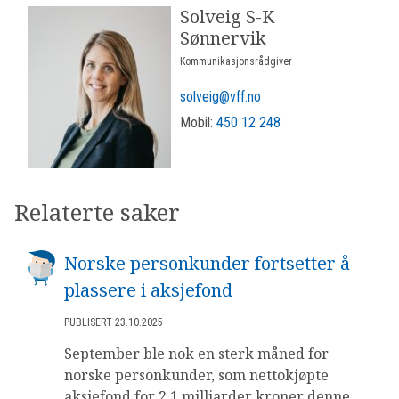
Solveig S-K
Sønnervik
Kommunikasjonsrådgiver
solveig@vff.no
Mobil:
450 12 248
Relaterte saker
Norske personkunder fortsetter å
plassere i aksjefond
PUBLISERT 23.10.2025
September ble nok en sterk måned for
norske personkunder, som nettokjøpte
aksjefond for 2,1 milliarder kroner denne