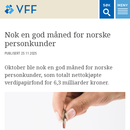
TIL FORSIDEN
Nok en god måned for norske
personkunder
LOGG INN MEDLEMSNETT
PUBLISERT 25.11.2025
MARKEDSSTATISTIKK
Oktober ble nok en god måned for norske
personkunder, som totalt nettokjøpte
FONDSDATA
verdipapirfond for 6,3 milliarder kroner.
BRANSJENORMER
AKTUELT