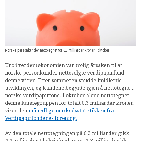
OM VFF
DEN LILLE FONDSHÅNDBOKEN
IN ENGLISH
Norske personkunder nettotegnet for 6,3 milliarder kroner i oktober
Uro i verdensøkonomien var trolig årsaken til at
norske personkunder nettosolgte verdipapirfond
denne våren. Etter sommeren snudde imidlertid
utviklingen, og kundene begynte igjen å nettotegne i
norske verdipapirfond. I oktober alene nettotegnet
denne kundegruppen for totalt 6,3 milliarder kroner,
viser den
månedlige markedsstatistikken fra
Verdipapirfondenes forening.
Av den totale nettotegningen på 6,3 milliarder gikk
4,4 milliarder til aksjefond, mens 1,8 milliarder ble