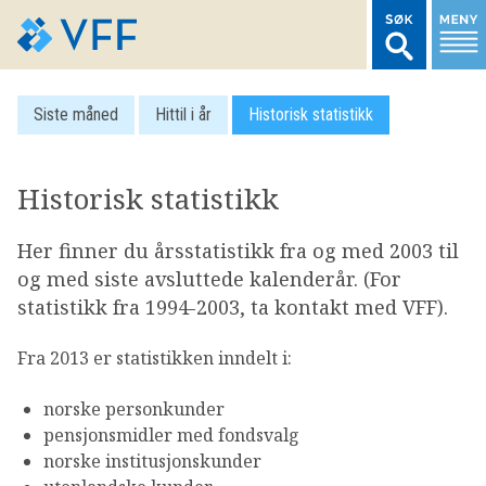
TIL FORSIDEN
Siste måned
Hittil i år
Historisk statistikk
LOGG INN MEDLEMSNETT
Historisk statistikk
MARKEDSSTATISTIKK
Her finner du årsstatistikk fra og med 2003 til
og med siste avsluttede kalenderår. (For
FONDSDATA
statistikk fra 1994-2003, ta kontakt med VFF).
Fra 2013 er statistikken inndelt i:
BRANSJENORMER
norske personkunder
AKTUELT
pensjonsmidler med fondsvalg
norske institusjonskunder