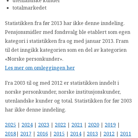
utenlandske kunder
OM VFF
totalmarkedet
Statistikken fra før 2013 har ikke denne inndeling.
DEN LILLE FONDSHÅNDBOKEN
Pensjonsmidler med fondsvalg ble etablert som egen
kategori i statistikken fra og med januar 2013. Fram
IN ENGLISH
til det inngikk kategorien som en del av kategorien
«Norske personkunder».
Les mer om omleggingen her
Fra 2003 til og med 2012 er statistikken inndelt i
norske personkunder, norske institusjonskunder,
utenlandske kunder og total. Statistikken for før 2003
har ikke denne inndeling.
2025
|
2024
|
2023
|
2022
|
2021
|
2020
|
2019
|
2018
|
2017
|
2016
|
2015
|
2014
|
2013
|
2012
|
2011